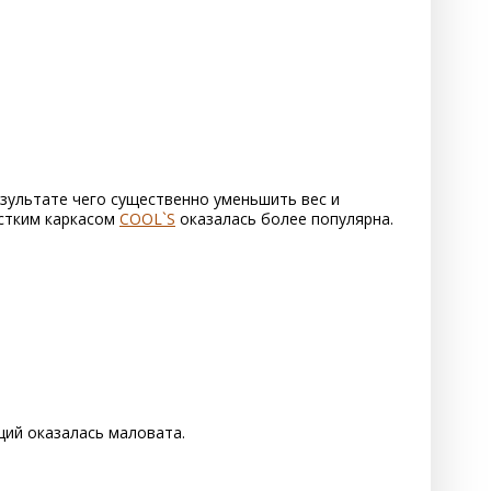
езультате чего существенно уменьшить вес и
естким каркасом
COOL`S
оказалась более популярна.
ций оказалась маловата.