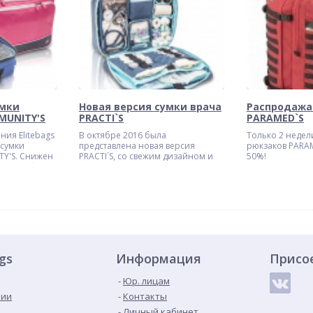
умки
Новая версия сумки врача
Распродажа
MUNITY'S
PRACTI`S
PARAMED`S
ния Elitebags
В октябре 2016 была
Только 2 недел
сумки
представлена новая версия
рюкзаков PARAM
Y'S. Снижен
PRACTI`S, со свежим дизайном и
50%!
енний объем,
улучшенной эргономикой.
ags
Информация
Присо
Юр. лицам
нии
Контакты
Личный кабинет