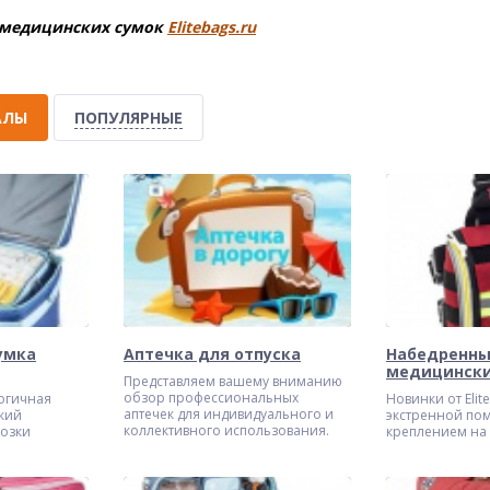
 медицинских сумок
Elitebags.ru
АЛЫ
ПОПУЛЯРНЫЕ
умка
Аптечка для отпуска
Набедренн
медицински
Представляем вашему вниманию
обзор профессиональных
огичная
Новинки от Elit
аптечек для индивидуального и
кий
экстренной по
коллективного использования.
возки
креплением на 
риалов