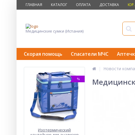
ГЛАВНАЯ
КАТАЛОГ
ОПЛАТА
ДОСТАВКА
ЮР.
Медицинские сумки (Испания)
Скорая помощь
Спасатели МЧС
Аптечк
Новости компа
%
Медицински
Изотермический
контейнер для анализов