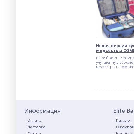
Новая версия с
медсестры COM
В ноябре 2016 компа
улучшенную версию 
медсестры COMMUNIT
вес, увеличен внутр
новый дизайн.
Информация
Elite B
Оплата
Каталог
Доставка
О компа
Статьи
Новости