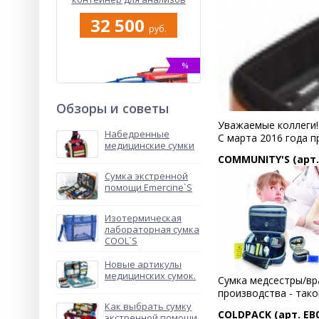
COOL'S
32 500
руб.
%
Обзоры и советы
Уважаемые коллеги!
Набедренные
С марта 2016 года п
медицинские сумки
COMMUNITY'S (арт. 
Сумка экстренной
Лабораторная сумка
помощи Emercine`S
ROW’S XL
7 650
Изотермическая
руб.
лабораторная сумка
COOL`S
Новые артикулы
%
медицинских сумок.
Сумка медсестры/вр
производства - тако
Как выбрать сумку
COLDPACK (арт. EB0
экстренной помощи