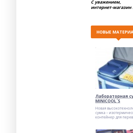
С уважением,
интернет-магазин
%
НОВЫЕ МАТЕРИ
Сумка для кислородного
баллона MINI TUBE’S
9 550
руб.
Лабораторная с
MINICOOL`S
Новая высокотехнол
сумка – изотермичес
контейнер для пере
биологических мате
MINICOOL'S