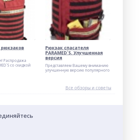
 рюкзаков
Рюкзак спасателя
PARAMED`S. Улучшенная
версия
и! Распродажа
ED`S со скидкой
Представляем Вашему вниманию
улучшенную версию популярного
медицинского рюкзака PARAMED`S
Все обзоры и советы
единяйтесь