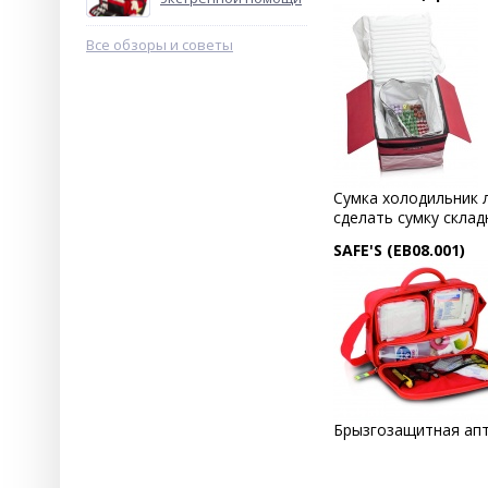
Все обзоры и советы
Сумка спасателя на пояс
Waist First-Aid Kit
5 890
руб.
Сумка холодильник л
сделать сумку скла
%
SAFE'S (EB08.001)
Сумка скорой помощи
Great Capacity Bag
Брызгозащитная апт
17 100
руб.