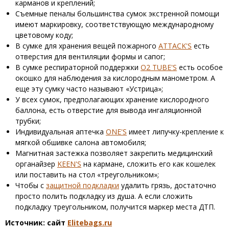
карманов и креплений;
Съемные пеналы большинства сумок экстренной помощи
имеют маркировку, соответствующую международному
цветовому коду;
В сумке для хранения вещей пожарного
ATTACK'S
есть
отверстия для вентиляции формы и сапог;
В сумке респираторной поддержки
O2 TUBE'S
есть особое
окошко для наблюдения за кислородным манометром. А
еще эту сумку часто называют «Устрица»;
У всех сумок, предполагающих хранение кислородного
баллона, есть отверстие для вывода ингаляционной
трубки;
Индивидуальная аптечка
ONE'S
имеет липучку-крепление к
мягкой обшивке салона автомобиля;
Магнитная застежка позволяет закрепить медицинский
органайзер
KEEN'S
на кармане, сложить его как кошелек
или поставить на стол «треугольником»;
Чтобы с
защитной подкладки
удалить грязь, достаточно
просто полить подкладку из душа. А если сложить
подкладку треугольником, получится маркер места ДТП.
Источник: сайт
Elitebags.ru