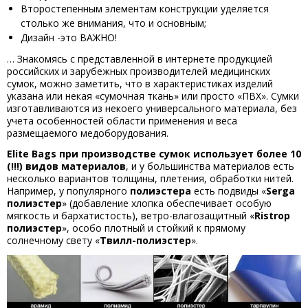
Второстепенным элементам конструкции уделяется
столько же внимания, что и основным;
Дизайн -это ВАЖНО!
… Знакомясь с представленной в интернете продукцией
российских и зарубежных производителей медицинских
сумок, можно заметить, что в характеристиках изделий
указана или некая «сумочная ткань» или просто «ПВХ». Сумки
изготавливаются из некоего универсального материала, без
учета особенностей области применения и веса
размещаемого медоборудования.
Elite Bags при производстве сумок использует более 10
(!!!) видов материалов
, и у большинства материалов есть
несколько вариантов толщины, плетения, обработки нитей.
Например, у популярного
полиэстера
есть подвиды «
Serga
полиэстер
» (добавление хлопка обеспечивает особую
мягкость и бархатистость), ветро-влагозащитный «
Ristrop
полиэстер
», особо плотный и стойкий к прямому
солнечному свету «
Твилл-полиэстер
».