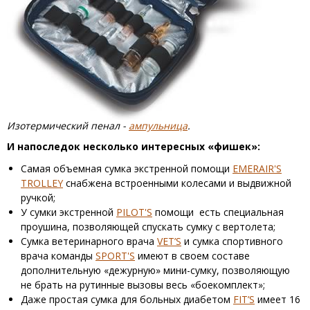
Изотермический пенал -
ампульница
.
И напоследок несколько интересных «фишек»:
Самая объемная сумка экстренной помощи
EMERAIR'S
TROLLEY
снабжена встроенными колесами и выдвижной
ручкой;
У сумки экстренной
PILOT'S
помощи есть специальная
проушина, позволяющей спускать сумку с вертолета;
Сумка ветеринарного врача
VET’S
и сумка спортивного
врача команды
SPORT'S
имеют в своем составе
дополнительную «дежурную» мини-сумку, позволяющую
не брать на рутинные вызовы весь «боекомплект»;
Даже простая сумка для больных диабетом
FIT’S
имеет 16