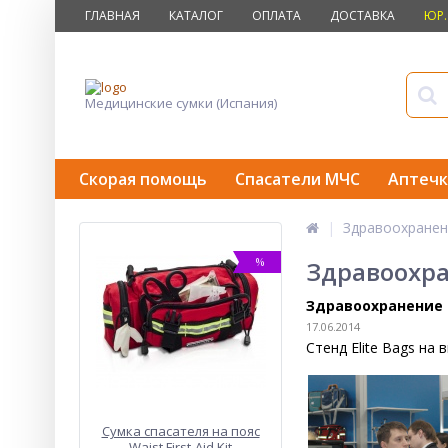
ГЛАВНАЯ
КАТАЛОГ
ОПЛАТА
ДОСТАВКА
ЮР.
Медицинские сумки (Испания)
Скорая помощь
Спасатели МЧС
Аптечк
Здравоохранен
%
Здравоохра
Здравоохранение 
17.06.2014
Стенд Elite Bags на
Сумка спасателя на пояс
Waist First-Aid Kit