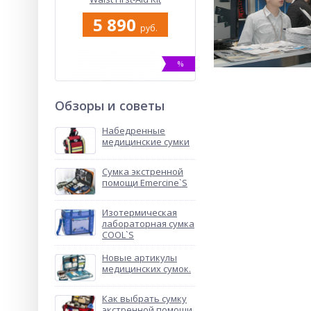
5 890
руб.
%
Обзоры и советы
Набедренные
медицинские сумки
Сумка экстренной
Сумка для кислородного
помощи Emercine`S
баллона MINI TUBE’S
9 550
Изотермическая
руб.
лабораторная сумка
COOL`S
Новые артикулы
NEW
медицинских сумок.
ХИТ
%
Как выбрать сумку
экстренной помощи