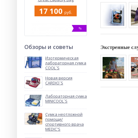
17 100
руб.
%
Обзоры и советы
Экстренные с
Изотермическая
лабораторная сумка
COOL`S
Новая версия
Сумка для кислородного
CARDIO`S
баллона MINI TUBE’S
9 550
Лабораторная сумка
руб.
MINICOOL`S
Сумка неотложной
NEW
помощи/
ХИТ
спортивного врача
MEDIC'S
%