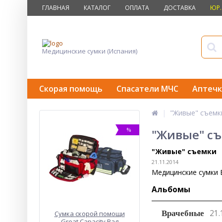
ГЛАВНАЯ
КАТАЛОГ
ОПЛАТА
ДОСТАВКА
ЮР.
Медицинские сумки (Испания)
Скорая помощь
Спасатели МЧС
Аптечк
"Живые" съемк
%
"Живые" с
"Живые" съемки
21.11.2014
Медицинские сумки E
Альбомы
21.
Врачебные
Сумка скорой помощи
Great Capacity Bag